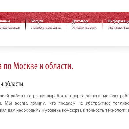
www.pmneft.ru
+7 (495) 380-21-06
+7 (916) 638-69-19
пании
Услуги
Договор
Информац
 о нас больше
Продажа и доставка
Условия и сроки
Тех.характери
оей работы на рынке выработала определённые методы работ
ов. Мы всегда помним, что продаём не абстрактное топлив
ая вам необходимый уровень комфорта и точность технологиче