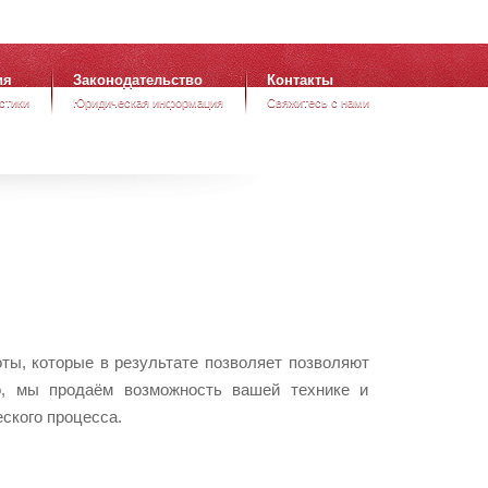
hello@pmneft.ru
г.Москва, ул.Проспект Мира, д.101, стр.2
ия
Законодательство
Контакты
стики
Юридическая информация
Свяжитесь с нами
ы, которые в результате позволяет позволяют
о, мы продаём возможность вашей технике и
ского процесса.